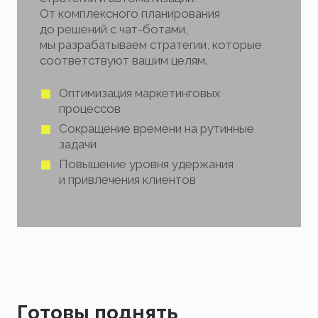
От комплексного планирования
до решений с чат-ботами,
мы разрабатываем стратегии, которые
соответствуют вашим целям.
Оптимизация маркетинговых
процессов
Сокращение времени на рутинные
задачи
Повышение уровня удержания
и привлечения клиентов
Готовы поднять